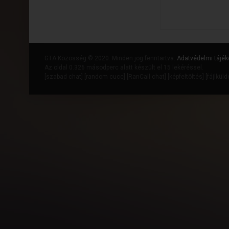
GTA Közösség © 2020. Minden jog fenntartva.
Adatvédelmi tájék
Az oldal 0.326 másodperc alatt készült el 15 lekéréssel.
[
szabad chat
] [
random cucc
] [
RanCall chat
] [
képfeltöltés
] [
fájlkül