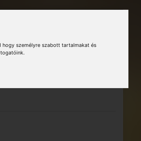
Főoldal
Fórum
Bejelentkezés
Regisztráció
l hogy személyre szabott tartalmakat és
GTA Közösség – Megszokott arculattal.
ió
átogatóink.