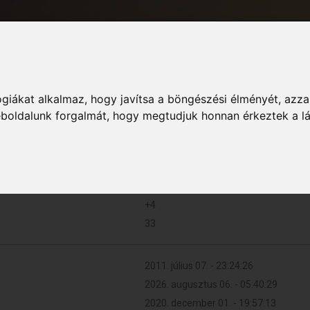
giákat alkalmaz, hogy javítsa a böngészési élményét, azza
Informác
weboldalunk forgalmát, hogy megtudjuk honnan érkeztek a l
24 (0.004 naponta)
+4
33
2011. július 07. - 23:24:26
2026. augusztus 06. - 05:40:29
2020. december 01. - 19:57:13