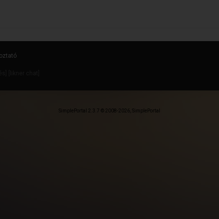
oztató
dés
] [
likner chat
]
SimplePortal 2.3.7 © 2008-2026, SimplePortal