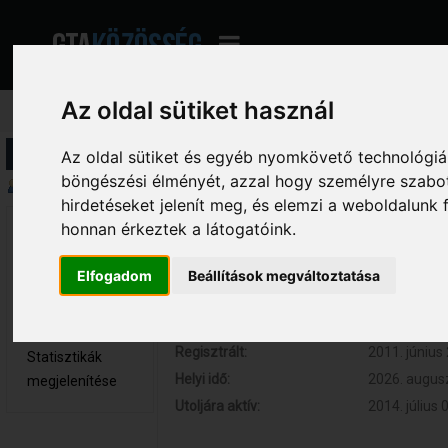
Az oldal sütiket használ
Profil információ
Az oldal sütiket és egyéb nyomkövető technológiák
böngészési élményét, azzal hogy személyre szabot
Összegzés
hirdetéseket jelenít meg, és elemzi a weboldalunk
honnan érkeztek a látogatóink.
saranko.k01 
Hozzászólások:
29 (0.005 na
Újonc
Respect:
+6
Elfogadom
Beállítások megváltoztatása
Nem elérhető
Kor:
30
Üzenetek
megjelenítése
Regisztrált:
2011. június 
Statisztikák
Helyi idő:
2026. augusz
megjelenítése
Utoljára aktív:
2014. július 