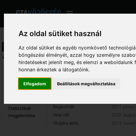
Az oldal sütiket használ
Profil információ
Az oldal sütiket és egyéb nyomkövető technológiák
böngészési élményét, azzal hogy személyre szabot
Összegzés
hirdetéseket jelenít meg, és elemzi a weboldalunk
honnan érkeztek a látogatóink.
k_kenc 
Hozzászólások:
5 (0.001 nap
Újonc
Respect:
0
Elfogadom
Beállítások megváltoztatása
Nem elérhető
Kor:
35
Üzenetek
megjelenítése
Regisztrált:
2011. június 
Statisztikák
Helyi idő:
2026. augusz
megjelenítése
Utoljára aktív:
2013. novemb