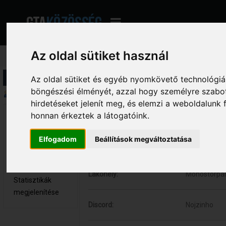
Az oldal sütiket használ
Profil információ
Az oldal sütiket és egyéb nyomkövető technológiák
böngészési élményét, azzal hogy személyre szabot
Összegzés
hirdetéseket jelenít meg, és elemzi a weboldalunk
honnan érkeztek a látogatóink.
NoiSe 
Hozzászólások:
2 (0.002 nap
Újonc
Respect:
0
Elfogadom
Beállítások megváltoztatása
Nem elérhető
Nem:
Férfi
Üzenetek
Kor:
23
megjelenítése
Lakóhely:
Monostorpál
Statisztikák
megjelenítése
Discord:
Nojzinho