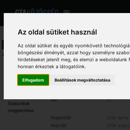
Az oldal sütiket használ
Profil információ
Az oldal sütiket és egyéb nyomkövető technológiák
böngészési élményét, azzal hogy személyre szabot
Összegzés
hirdetéseket jelenít meg, és elemzi a weboldalunk
honnan érkeztek a látogatóink.
Santos 
Hozzászólások:
0 (0 naponta
Újonc
Respect:
0
Elfogadom
Beállítások megváltoztatása
Nem elérhető
Titulus:
Játssz hogy 
Üzenetek
Nem:
Férfi
megjelenítése
Kor:
35
Statisztikák
megjelenítése
Regisztrált:
2020. április
Helyi idő:
2026. augusz