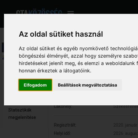
Az oldal sütiket használ
Profil információ
Az oldal sütiket és egyéb nyomkövető technológiák
böngészési élményét, azzal hogy személyre szabot
Összegzés
hirdetéseket jelenít meg, és elemzi a weboldalunk
honnan érkeztek a látogatóink.
F.Zsuzsa 
Hozzászólások:
0 (0 naponta
Újonc
Respect:
0
Elfogadom
Beállítások megváltoztatása
Nem elérhető
Nem:
Nő
Üzenetek
Kor:
37
megjelenítése
Lakóhely:
Székesfehé
Statisztikák
megjelenítése
Regisztrált:
2020. január 
Helyi idő:
2026. augusz