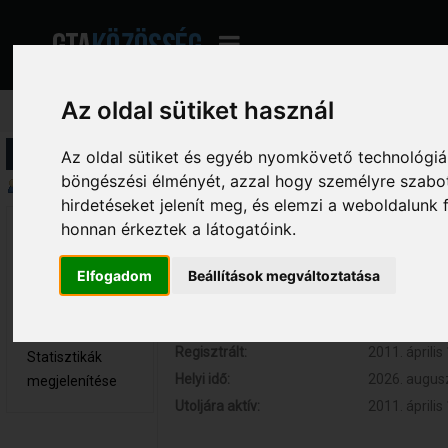
Az oldal sütiket használ
Profil információ
Az oldal sütiket és egyéb nyomkövető technológiák
böngészési élményét, azzal hogy személyre szabot
Összegzés
hirdetéseket jelenít meg, és elemzi a weboldalunk
honnan érkeztek a látogatóink.
RedLine 
Hozzászólások:
10 (0.002 na
Újonc
Respect:
0
Elfogadom
Beállítások megváltoztatása
Nem elérhető
Kor:
30
Üzenetek
megjelenítése
Regisztrált:
2011. április
Statisztikák
Helyi idő:
2026. augusz
megjelenítése
Utoljára aktív:
2011. április