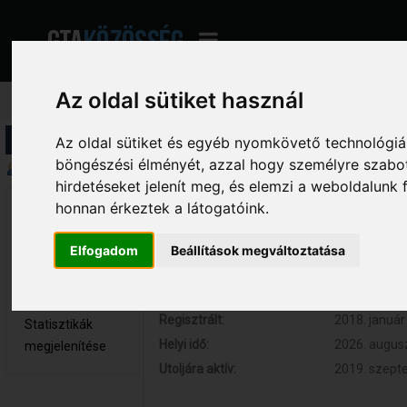
Az oldal sütiket használ
Profil információ
Az oldal sütiket és egyéb nyomkövető technológiák
böngészési élményét, azzal hogy személyre szabot
Összegzés
hirdetéseket jelenít meg, és elemzi a weboldalunk
honnan érkeztek a látogatóink.
Ervin1999 
Hozzászólások:
2 (0.001 nap
Újonc
Respect:
0
Elfogadom
Beállítások megváltoztatása
Nem elérhető
Kor:
27
Üzenetek
megjelenítése
Regisztrált:
2018. január 
Statisztikák
Helyi idő:
2026. augusz
megjelenítése
Utoljára aktív:
2019. szepte