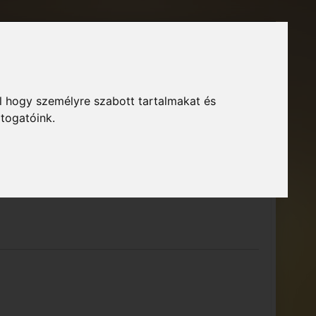
Főoldal
Fórum
Bejelentkezés
Regisztráció
l hogy személyre szabott tartalmakat és
GTA Közösség – Megszokott arculattal.
ó
átogatóink.