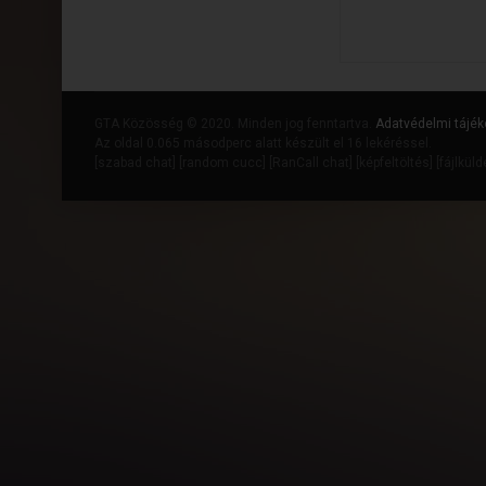
GTA Közösség © 2020. Minden jog fenntartva.
Adatvédelmi tájék
Az oldal 0.065 másodperc alatt készült el 16 lekéréssel.
[
szabad chat
] [
random cucc
] [
RanCall chat
] [
képfeltöltés
] [
fájlkül