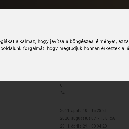
giákat alkalmaz, hogy javítsa a böngészési élményét, azza
Informáci
weboldalunk forgalmát, hogy megtudjuk honnan érkeztek a l
15 (0.003 naponta)
0
34
2011. április 10. - 16:28:21
2026. augusztus 07. - 15:01:58
2011. április 29. - 00:04:20