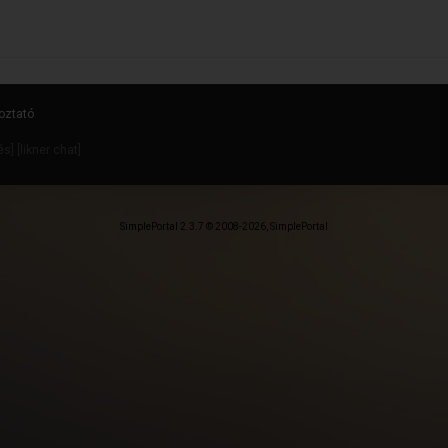
oztató
dés
] [
likner chat
]
SimplePortal 2.3.7 © 2008-2026, SimplePortal