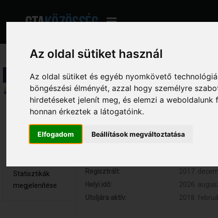
Az oldal sütiket használ
Profil információ
Az oldal sütiket és egyéb nyomkövető technológiák
böngészési élményét, azzal hogy személyre szabot
Összegzés
hirdetéseket jelenít meg, és elemzi a weboldalunk
honnan érkeztek a látogatóink.
ToBBy16 
Hozzászólások:
0 (0 naponta
Újonc
Respect:
0
Elfogadom
Beállítások megváltoztatása
Nem elérhető
Kor:
26
Üzenetek
megjelenítése
Regisztrált:
2017. decemb
Statisztikák
Helyi idő:
2026. augusz
megjelenítése
Utoljára aktív:
2018. februá