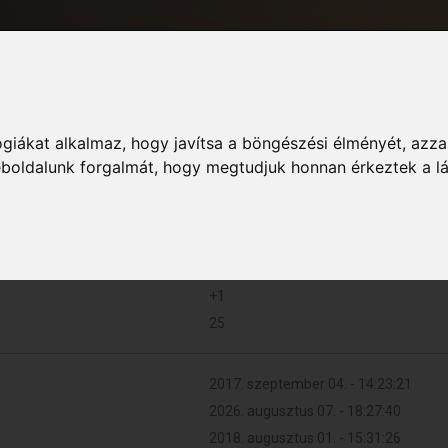
giákat alkalmaz, hogy javítsa a böngészési élményét, azza
Informác
weboldalunk forgalmát, hogy megtudjuk honnan érkeztek a l
3 (0.001 naponta)
+1
25
2017. szeptember 04. - 14:23:21
2026. augusztus 07. - 18:27:40
2018. augusztus 01. - 15:31:26