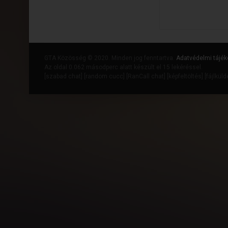
GTA Közösség © 2020. Minden jog fenntartva.
Adatvédelmi tájék
Az oldal 0.062 másodperc alatt készült el 15 lekéréssel.
[
szabad chat
] [
random cucc
] [
RanCall chat
] [
képfeltöltés
] [
fájlkül