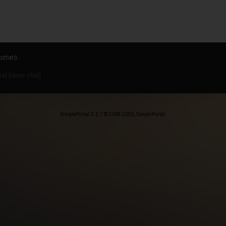
oztató
dés
] [
likner chat
]
SimplePortal 2.3.7 © 2008-2026, SimplePortal