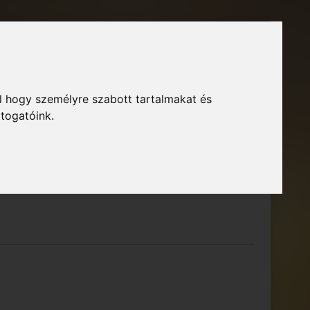
Főoldal
Fórum
Bejelentkezés
Regisztráció
l hogy személyre szabott tartalmakat és
GTA Közösség – Megszokott arculattal.
ió
átogatóink.