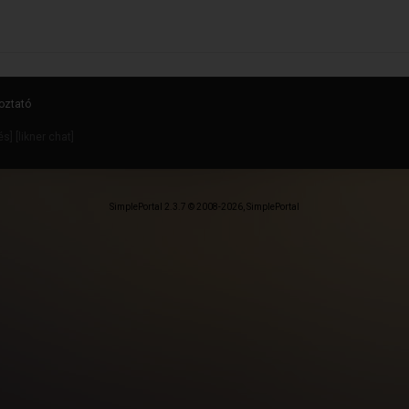
oztató
dés
] [
likner chat
]
SimplePortal 2.3.7 © 2008-2026, SimplePortal