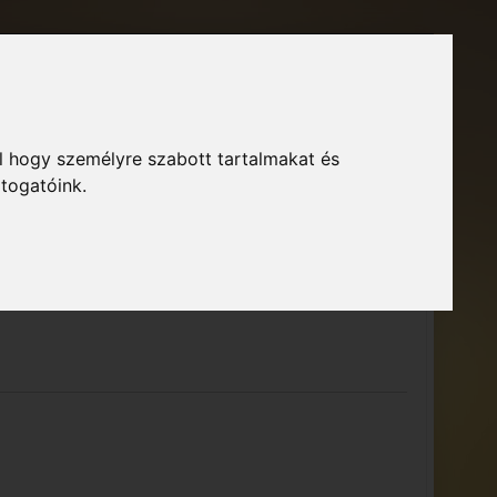
Főoldal
Fórum
Bejelentkezés
Regisztráció
l hogy személyre szabott tartalmakat és
GTA Közösség – Megszokott arculattal.
ió
átogatóink.