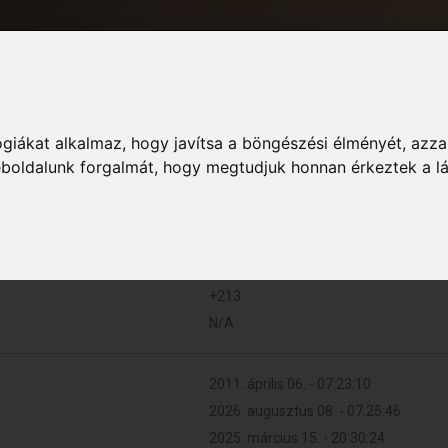
giákat alkalmaz, hogy javítsa a böngészési élményét, azza
Informác
weboldalunk forgalmát, hogy megtudjuk honnan érkeztek a l
726 (0.130 naponta)
+213
N/A
2011. április 06. - 07:23:10
2026. augusztus 08. - 07:25:46
2025. március 15. - 20:30:24