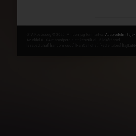
GTA Közösség © 2020. Minden jog fenntartva.
Adatvédelmi tájék
Az oldal 0.104 másodperc alatt készült el 15 lekéréssel.
[
szabad chat
] [
random cucc
] [
RanCall chat
] [
képfeltöltés
] [
fájlkül