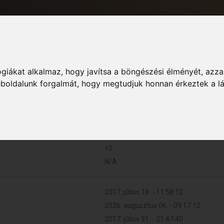
giákat alkalmaz, hogy javítsa a böngészési élményét, azza
Informác
weboldalunk forgalmát, hogy megtudjuk honnan érkeztek a l
12 (0.004 naponta)
+2
N/A
2017. július 18. - 11:58:12
2026. augusztus 06. - 09:17:12
2017. július 31. - 21:47:40