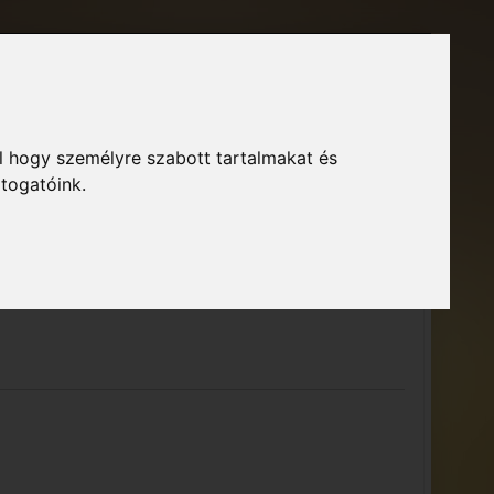
Főoldal
Fórum
Bejelentkezés
Regisztráció
l hogy személyre szabott tartalmakat és
GTA Közösség – Megszokott arculattal.
ió
átogatóink.