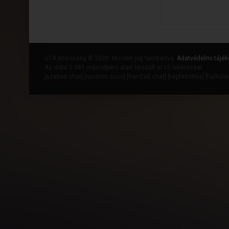
GTA Közösség © 2020. Minden jog fenntartva.
Adatvédelmi tájék
Az oldal 0.081 másodperc alatt készült el 15 lekéréssel.
[
szabad chat
] [
random cucc
] [
RanCall chat
] [
képfeltöltés
] [
fájlkül