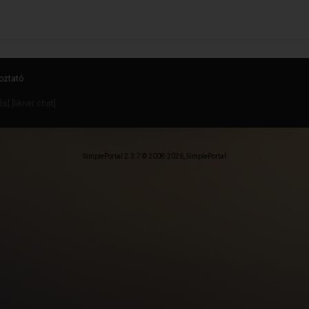
oztató
dés
] [
likner chat
]
SimplePortal 2.3.7 © 2008-2026, SimplePortal