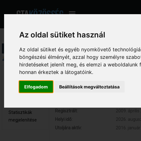
Az oldal sütiket használ
Profil információ
Az oldal sütiket és egyéb nyomkövető technológiák
böngészési élményét, azzal hogy személyre szabot
Összegzés
hirdetéseket jelenít meg, és elemzi a weboldalunk
honnan érkeztek a látogatóink.
zolee36 
Hozzászólások:
2 (0.000 nap
Újonc
Respect:
0
Elfogadom
Beállítások megváltoztatása
Nem elérhető
Kor:
32
Üzenetek
megjelenítése
Regisztrált:
2009. április
Statisztikák
Helyi idő:
2026. augusz
megjelenítése
Utoljára aktív:
2016. január 