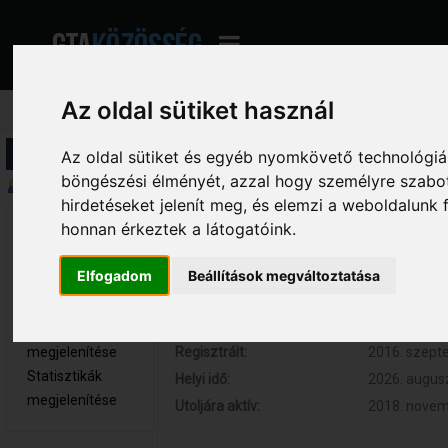
Az oldal sütiket használ
Profil információ
Az oldal sütiket és egyéb nyomkövető technológiák
böngészési élményét, azzal hogy személyre szabot
Összegzés
hirdetéseket jelenít meg, és elemzi a weboldalunk
honnan érkeztek a látogatóink.
Koko 
Hozzászólások:
75 (0.021 na
((Maxi)) 
Respect:
+1
Kölyök tag
Elfogadom
Beállítások megváltoztatása
Kor:
24
Nem elérhető
Üzenetek
megjelenítése
Regisztrált:
2016. szepte
Statisztikák
Helyi idő:
2026. augusz
megjelenítése
Utoljára aktív:
2018. novemb