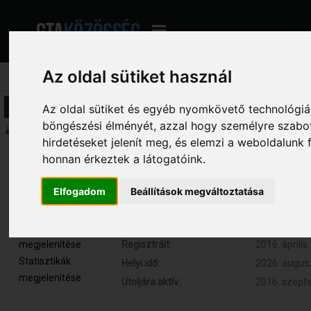
Az oldal sütiket használ
Profil információ
Az oldal sütiket és egyéb nyomkövető technológiák
böngészési élményét, azzal hogy személyre szabot
Összegzés
hirdetéseket jelenít meg, és elemzi a weboldalunk
honnan érkeztek a látogatóink.
--ENDEREL-
Hozzászólások:
36 (0.010 na
- 
Respect:
+3
Újonc
Elfogadom
Beállítások megváltoztatása
Kor:
31
Nem elérhető
Üzenetek
megjelenítése
Regisztrált:
2016. április
Statisztikák
Helyi idő:
2026. augusz
megjelenítése
Utoljára aktív:
2016. szepte