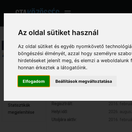
Az oldal sütiket használ
Profil információ
Az oldal sütiket és egyéb nyomkövető technológiák
böngészési élményét, azzal hogy személyre szabot
Összegzés
hirdetéseket jelenít meg, és elemzi a weboldalunk
honnan érkeztek a látogatóink.
BuBu92 
Hozzászólások:
1 (0.000 nap
Újonc
Respect:
0
Elfogadom
Beállítások megváltoztatása
Nem elérhető
Kor:
34
Üzenetek
megjelenítése
Regisztrált:
2016. februá
Statisztikák
Helyi idő:
2026. augusz
megjelenítése
Utoljára aktív:
2016. februá