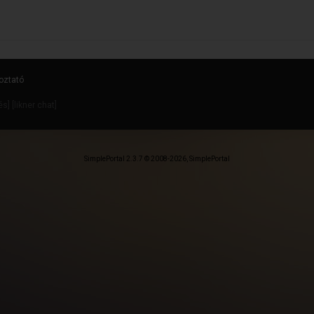
oztató
dés
] [
likner chat
]
SimplePortal 2.3.7 © 2008-2026, SimplePortal