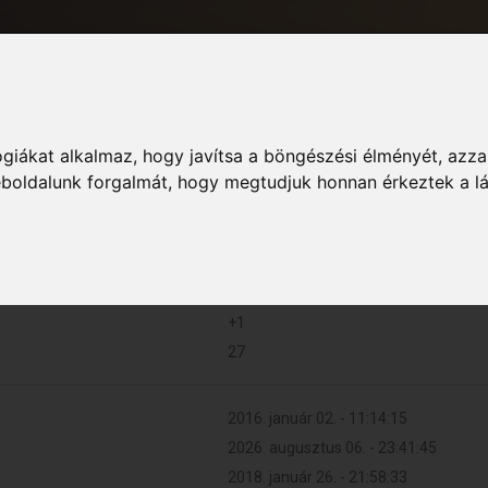
giákat alkalmaz, hogy javítsa a böngészési élményét, azza
Informá
weboldalunk forgalmát, hogy megtudjuk honnan érkeztek a l
17 (0.004 naponta)
+1
27
2016. január 02. - 11:14:15
2026. augusztus 06. - 23:41:45
2018. január 26. - 21:58:33