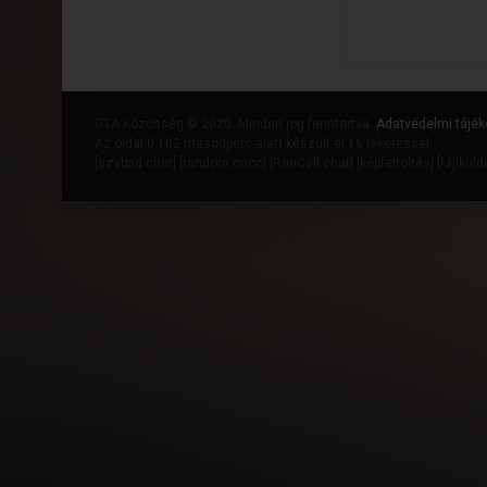
GTA Közösség © 2020. Minden jog fenntartva.
Adatvédelmi tájék
Az oldal 0.102 másodperc alatt készült el 16 lekéréssel.
[
szabad chat
] [
random cucc
] [
RanCall chat
] [
képfeltöltés
] [
fájlkül