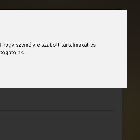
Főoldal
Fórum
Bejelentkezés
Regisztráció
l hogy személyre szabott tartalmakat és
GTA Közösség – Megszokott arculattal.
ció
átogatóink.