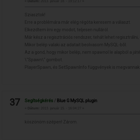
«
Dátum:
2013. január 18. - 19:12:17 »
Sziasztok!
Erre a problémára már elég régóta keresem a választ.
Elkezdtem írni egy modot, teljesen nulláról.
Már kész a regisztrációs rendszer, tehát lehet regisztrálni, 
Mikor belép valaki az adatait beolvasom MySQL-bõl.
Az a gond, hogy mikor belép, nem spawnol le alapból a j
\"Spawn\" gombot.
PlayerSpawn, és SetSpawnInfo függvények is megvannak
37
Segítségkérés
/
Blue G MySQL plugin
«
Dátum:
2013. január 15. - 16:04:27 »
köszönöm szépen! Zárom.