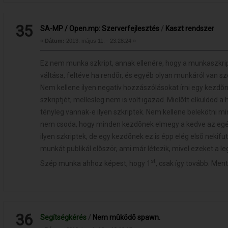
35
SA-MP / Open.mp: Szerverfejlesztés
/
Kaszt rendszer
«
Dátum:
2013. május 11. - 23:28:24 »
Ez nem munka szkript, annak ellenére, hogy a munkaszkrip
váltása, feltéve ha rendõr, és egyéb olyan munkáról van sz
Nem kellene ilyen negatív hozzászólásokat írni egy kezdõn
szkriptjét, mellesleg nem is volt igazad. Mielõtt elküldöd
tényleg vannak-e ilyen szkriptek. Nem kellene belekötni m
nem csoda, hogy minden kezdõnek elmegy a kedve az egés
ilyen szkriptek, de egy kezdõnek ez is épp elég elsõ nekif
munkát publikál elõször, ami már létezik, mivel ezeket a l
st
Szép munka ahhoz képest, hogy 1
, csak így tovább. Men
36
Segítségkérés
/
Nem mûködõ spawn.