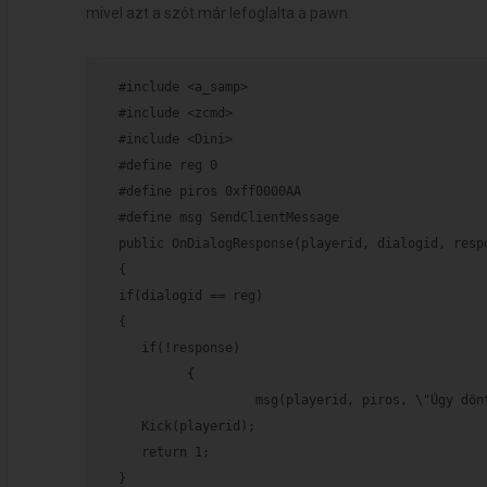
mivel azt a szót már lefoglalta a pawn.
#include <a_samp>
#include <zcmd>
#include <Dini>
#define reg 0
#define piros 0xff0000AA
#define msg SendClientMessage
public OnDialogResponse(playerid, dialogid, resp
{
if(dialogid == reg)
{
   if(!response)
         {
                  msg(playerid, piros, \"Úgy dön
   Kick(playerid);
   return 1;
}