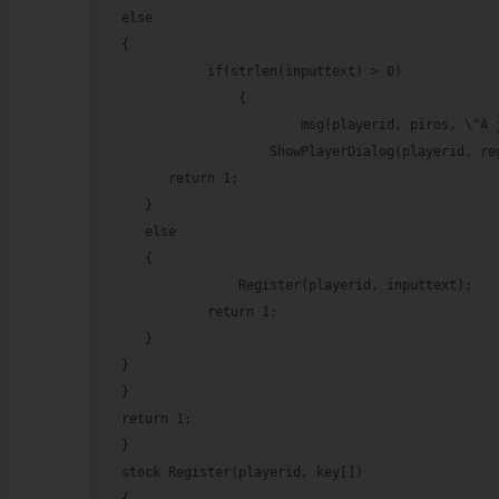
else
{
           if(strlen(inputtext) > 0)
               {
                       msg(playerid, piros, \"A 
                   ShowPlayerDialog(playerid, re
      return 1;
   }
   else
   {
               Register(playerid, inputtext);
           return 1;
   }
}
}
return 1;
}
stock Register(playerid, key[])