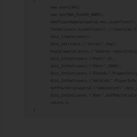
{
        new users[64];
        new nev[MAX_PLAYER_NAME];
        GetPlayerName(playerid,nev,sizeof(nev));
        format(users,sizeof(users),\"/users/%s.t
        dini_Create(users);
        dini_Set(users,\"Jelszó\",key);
        msg(playerid,piros,\"Sikeres regisztráci
        dini_IntSet(users,\"Pont\",0);
        dini_IntSet(users,\"Pénz\",5000);
        dini_IntSet(users,\"Ölések\",PlayerInfo[
        dini_IntSet(users,\"Halálok\",PlayerInfo
        SetPVarInt(playerid,\"Adminszint\",dini_
        dini_IntSet(users,\"Ban\",GetPVarInt(pla
        return 1;
}