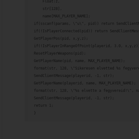
    Float:z,
    str[128],
    name[MAX_PLAYER_NAME];
if(sscanf(params, \"u\", pid)) return SendClient
if(!IsPlayerConnected(pid)) return SendClientMes
GetPlayerPos(pid, x,y,z);
if(!IsPlayerInRangeOfPoint(playerid, 3.0, x,y,z)
ResetPlayerWeapons(pid);
GetPlayerName(pid, name, MAX_PLAYER_NAME);
format(str, 128, \"Sikeresen elvetted %s fegyver
SendClientMessage(playerid, -1, str);
GetPlayerName(playerid, name, MAX_PLAYER_NAME);
format(str, 128, \"%s elvette a fegyvereid!\", n
SendClientMessage(playerid, -1, str);
return 1;
}