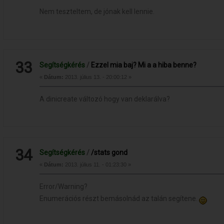
Nem teszteltem, de jónak kell lennie.
33
Segítségkérés
/
Ezzel mia baj? Mi a a hiba benne?
«
Dátum:
2013. július 13. - 20:00:12 »
A dinicreate változó hogy van deklarálva?
34
Segítségkérés
/
/stats gond
«
Dátum:
2013. július 11. - 01:23:30 »
Error/Warning?
Enumerációs részt bemásolnád az talán segítene.