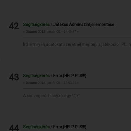
42
Segítségkérés
/
Játékos Adminszintje lementése.
«
Dátum:
2013. január 06. - 14:49:47 »
Írd le milyen adatokat szeretnél menteni a játékosról. PL.: né
43
Segítségkérés
/
Error.(HELP PLS!!!)
«
Dátum:
2013. január 06. - 13:53:21 »
A sor végérõl hiányzik egy \")\".
44
Segítségkérés
/
Error.(HELP PLS!!!)