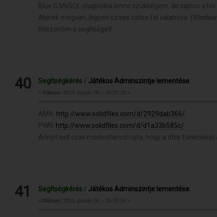
Blue G MySQL pluginjára lenne szükségem, de sajnos a hiv
Akinek megvan, legyen szíves töltse fel valahova. (Windows 
Köszönöm a segítséget!
40
Segítségkérés
/
Játékos Adminszintje lementése.
«
Dátum:
2013. január 06. - 16:07:18 »
AMX:
http://www.solidfiles.com/d/2929dab366/
PWN:
http://www.solidfiles.com/d/d1a33b585c/
Annyit kell csak módosítanod rajta, hogy a dfile funkciókat 
41
Segítségkérés
/
Játékos Adminszintje lementése.
«
Dátum:
2013. január 06. - 15:42:34 »