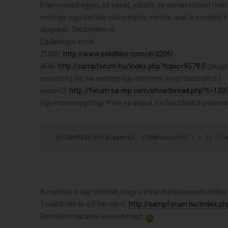
Írtam neked egyet, ez nevet, jelszót, és admin szintet ment
mert így egyszerûbb volt megírni, mintha csak a mentést
dolgokat. Teszteltem is.
Szükséges incek:
ZCMD:
http://www.solidfiles.com/d/d20f/
dFile:
http://sampforum.hu/index.php?topic=9579.0
(plugin
server.cfg-be, ha esetleg úgy döntenél, hogy használod.)
sscanf2:
http://forum.sa-mp.com/showthread.php?t=120
Úgy irtam meg hogy PVar-ra alapul, ha hozzáadsz parancsok
if(GetPVarInt(playerid, \"Adminszint\") > 1) //t
A mentés is úgy történik, hogy a PVar-ból kiolvasott értéket
További leírás a PVar-okról:
http://sampforum.hu/index.ph
Remélem hasznát veszed majd.