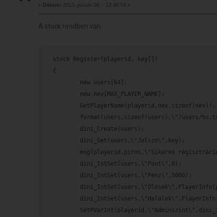
«
Dátum:
2013. január 06. - 13:48:54 »
A stock rendben van:
stock Register(playerid, key[])
{
        new users[64];
        new nev[MAX_PLAYER_NAME];
        GetPlayerName(playerid,nev,sizeof(nev));
        format(users,sizeof(users),\"/users/%s.t
        dini_Create(users);
        dini_Set(users,\"Jelszó\",key);
        msg(playerid,piros,\"Sikeres regisztráci
        dini_IntSet(users,\"Pont\",0);
        dini_IntSet(users,\"Pénz\",5000);
        dini_IntSet(users,\"Ölések\",PlayerInfo[
        dini_IntSet(users,\"Halálok\",PlayerInfo
        SetPVarInt(playerid,\"Adminszint\",dini_