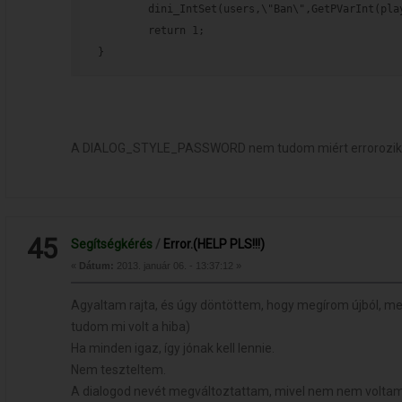
        dini_IntSet(users,\"Ban\",GetPVarInt(pla
        return 1;
}
A DIALOG_STYLE_PASSWORD nem tudom miért errorozik
45
Segítségkérés
/
Error.(HELP PLS!!!)
«
Dátum:
2013. január 06. - 13:37:12 »
Agyaltam rajta, és úgy döntöttem, hogy megírom újból, me
tudom mi volt a hiba)
Ha minden igaz, így jónak kell lennie.
Nem teszteltem.
A dialogod nevét megváltoztattam, mivel nem nem voltam 