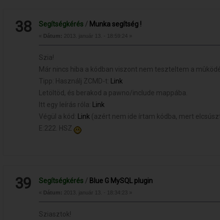
38
Segítségkérés
/
Munka segítség !
«
Dátum:
2013. január 13. - 18:59:24 »
Szia!
Már nincs hiba a kódban viszont nem teszteltem a mûködé
Tipp: Használj ZCMD-t:
Link
Letöltöd, és berakod a pawno/include mappába.
Itt egy leírás róla:
Link
Végül a kód:
Link
(azért nem ide írtam kódba, mert elcsúszt
E:222. HSZ
39
Segítségkérés
/
Blue G MySQL plugin
«
Dátum:
2013. január 13. - 18:34:23 »
Sziasztok!