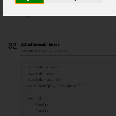
#include <a_samp> megvolt? Mert az OnPlayerText egy ala
deklarálni.
32
Szkript kérések
/
Elvesz
«
Dátum:
2013. július 13. - 20:30:26 »
#include <a_samp>
#include <zcmd>
#include <sscanf2>
CMD:disarm(playerid, params[])
{
new pid,
    Float:x,
    Float:y,