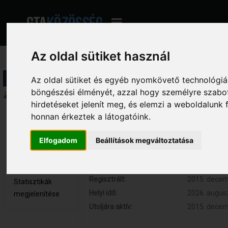
Az oldal sütiket használ
Profil információ
Az oldal sütiket és egyéb nyomkövető technológiák
böngészési élményét, azzal hogy személyre szabot
Összegzés
hirdetéseket jelenít meg, és elemzi a weboldalunk
honnan érkeztek a látogatóink.
ViktorS 
Hozzászólások:
2 (0.001 nap
Újonc
Respect:
0
Elfogadom
Beállítások megváltoztatása
Nem elérhető
Kor:
31
Üzenetek
megjelenítése
Regisztrált:
2015. decemb
Statisztikák
Helyi idő:
2026. augusz
megjelenítése
Utoljára aktív:
2015. decemb