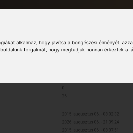
giákat alkalmaz, hogy javítsa a böngészési élményét, azza
Informá
weboldalunk forgalmát, hogy megtudjuk honnan érkeztek a l
0 (0 naponta)
0
26
2015. augusztus 06. - 08:02:32
2026. augusztus 06. - 21:39:24
2015. augusztus 06. - 08:07:51