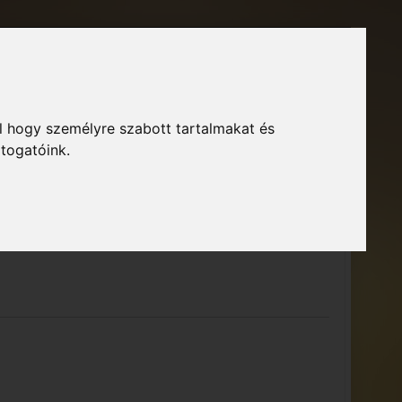
Főoldal
Fórum
Bejelentkezés
Regisztráció
l hogy személyre szabott tartalmakat és
GTA Közösség – Megszokott arculattal.
ció
átogatóink.