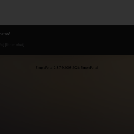
oztató
dés
] [
likner chat
]
SimplePortal 2.3.7 © 2008-2026, SimplePortal