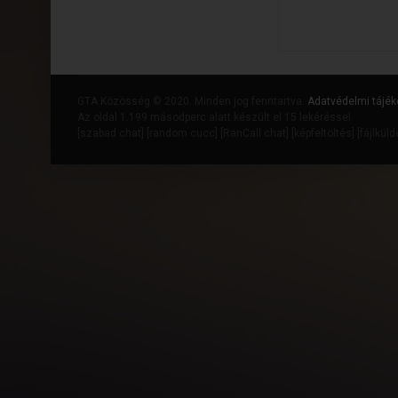
GTA Közösség © 2020. Minden jog fenntartva.
Adatvédelmi tájék
Az oldal 1.199 másodperc alatt készült el 15 lekéréssel.
[
szabad chat
] [
random cucc
] [
RanCall chat
] [
képfeltöltés
] [
fájlkül