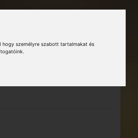
Főoldal
Fórum
Bejelentkezés
Regisztráció
l hogy személyre szabott tartalmakat és
GTA Közösség – Megszokott arculattal.
ió
átogatóink.