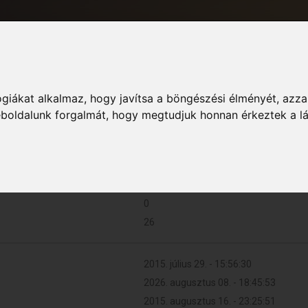
giákat alkalmaz, hogy javítsa a böngészési élményét, azza
Informác
weboldalunk forgalmát, hogy megtudjuk honnan érkeztek a l
0 (0 naponta)
0
26
2015. július 29. - 15:56:30
2026. augusztus 08. - 18:45:53
2015. augusztus 16. - 23:25:51