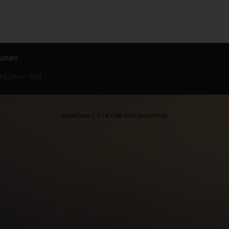
oztató
dés
] [
likner chat
]
SimplePortal 2.3.7 © 2008-2026, SimplePortal