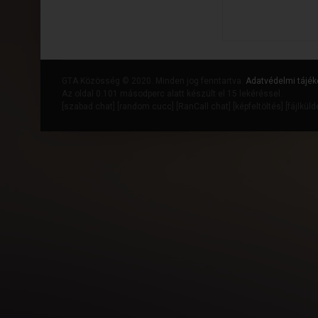
GTA Közösség © 2020. Minden jog fenntartva.
Adatvédelmi tájék
Az oldal 0.101 másodperc alatt készült el 15 lekéréssel.
[
szabad chat
] [
random cucc
] [
RanCall chat
] [
képfeltöltés
] [
fájlkül