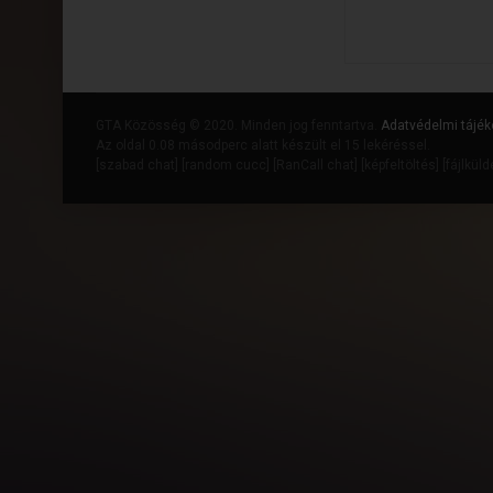
GTA Közösség © 2020. Minden jog fenntartva.
Adatvédelmi tájék
Az oldal 0.08 másodperc alatt készült el 15 lekéréssel.
[
szabad chat
] [
random cucc
] [
RanCall chat
] [
képfeltöltés
] [
fájlkül