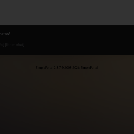
oztató
dés
] [
likner chat
]
SimplePortal 2.3.7 © 2008-2026, SimplePortal