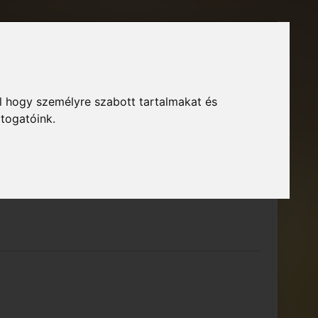
Főoldal
Fórum
Bejelentkezés
Regisztráció
l hogy személyre szabott tartalmakat és
GTA Közösség – Megszokott arculattal.
ió
átogatóink.