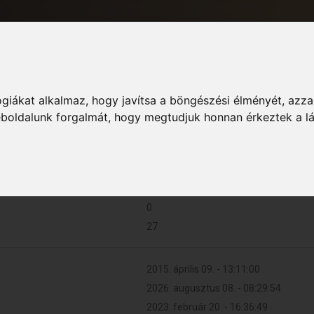
giákat alkalmaz, hogy javítsa a böngészési élményét, azza
Informác
weboldalunk forgalmát, hogy megtudjuk honnan érkeztek a l
2 (0.000 naponta)
0
27
2015. április 09. - 13:11:00
2026. augusztus 08. - 08:29:54
2023. február 20. - 16:36:49