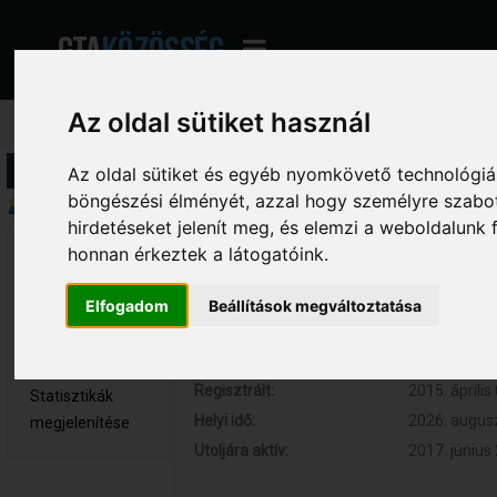
Az oldal sütiket használ
Profil információ
Az oldal sütiket és egyéb nyomkövető technológiák
böngészési élményét, azzal hogy személyre szabot
Összegzés
hirdetéseket jelenít meg, és elemzi a weboldalunk
honnan érkeztek a látogatóink.
HunHarcos 
Hozzászólások:
13 (0.003 na
Újonc
Respect:
+2
Elfogadom
Beállítások megváltoztatása
Nem elérhető
Kor:
29
Üzenetek
megjelenítése
Regisztrált:
2015. április
Statisztikák
Helyi idő:
2026. augusz
megjelenítése
Utoljára aktív:
2017. június 