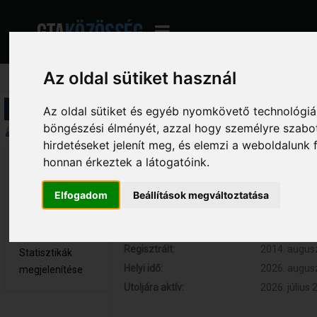
Az oldal sütiket használ
Profil információ
Az oldal sütiket és egyéb nyomkövető technológiák
böngészési élményét, azzal hogy személyre szabot
Összegzés
hirdetéseket jelenít meg, és elemzi a weboldalunk
honnan érkeztek a látogatóink.
Robika1 
Hozzászólások:
202 (0.046 
Teljes tag
Respect:
+43
Elfogadom
Beállítások megváltoztatása
Nem elérhető
Kor:
29
Üzenetek
megjelenítése
Regisztrált:
2014. augusz
Statisztikák
Helyi idő:
2026. augusz
megjelenítése
Utoljára aktív:
2026. július 