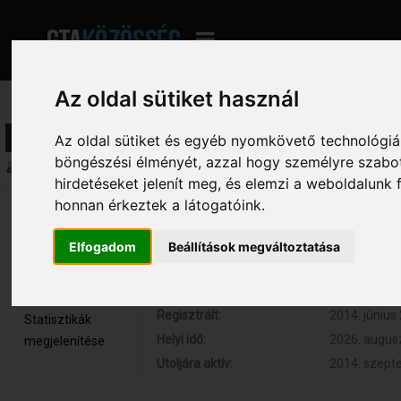
Az oldal sütiket használ
Profil információ
Az oldal sütiket és egyéb nyomkövető technológiák
böngészési élményét, azzal hogy személyre szabot
Összegzés
hirdetéseket jelenít meg, és elemzi a weboldalunk
honnan érkeztek a látogatóink.
Arcenor 
Hozzászólások:
0 (0 naponta
Újonc
Respect:
0
Elfogadom
Beállítások megváltoztatása
Nem elérhető
Kor:
30
Üzenetek
megjelenítése
Regisztrált:
2014. június 
Statisztikák
Helyi idő:
2026. augusz
megjelenítése
Utoljára aktív:
2014. szepte