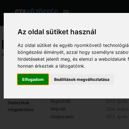
Az oldal sütiket használ
Profil információ
Az oldal sütiket és egyéb nyomkövető technológiák
böngészési élményét, azzal hogy személyre szabot
Összegzés
hirdetéseket jelenít meg, és elemzi a weboldalunk
honnan érkeztek a látogatóink.
noisia4 
Hozzászólások:
0 (0 naponta
Újonc
Respect:
0
Elfogadom
Beállítások megváltoztatása
Nem elérhető
Kor:
29
Üzenetek
megjelenítése
Regisztrált:
2015. április
Statisztikák
Helyi idő:
2026. augusz
megjelenítése
Utoljára aktív:
2015. április