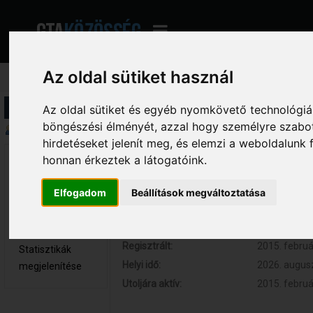
Az oldal sütiket használ
Profil információ
Az oldal sütiket és egyéb nyomkövető technológiák
böngészési élményét, azzal hogy személyre szabot
Összegzés
hirdetéseket jelenít meg, és elemzi a weboldalunk
honnan érkeztek a látogatóink.
Frank. 
Hozzászólások:
0 (0 naponta
Újonc
Respect:
0
Elfogadom
Beállítások megváltoztatása
Nem elérhető
Kor:
26
Üzenetek
megjelenítése
Regisztrált:
2015. februá
Statisztikák
Helyi idő:
2026. augusz
megjelenítése
Utoljára aktív:
2015. februá