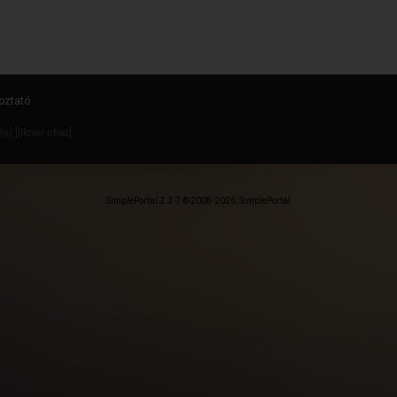
oztató
dés
] [
likner chat
]
SimplePortal 2.3.7 © 2008-2026, SimplePortal