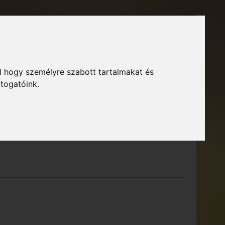
Főoldal
Fórum
Bejelentkezés
Regisztráció
l hogy személyre szabott tartalmakat és
GTA Közösség – Megszokott arculattal.
ió
átogatóink.