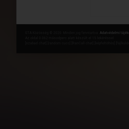
GTA Közösség © 2020. Minden jog fenntartva.
Adatvédelmi tájék
Az oldal 0.062 másodperc alatt készült el 15 lekéréssel.
[
szabad chat
] [
random cucc
] [
RanCall chat
] [
képfeltöltés
] [
fájlkül