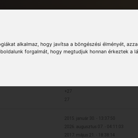
giákat alkalmaz, hogy javítsa a böngészési élményét, azza
Informác
weboldalunk forgalmát, hogy megtudjuk honnan érkeztek a l
185 (0.044 naponta)
+27
27
2015. január 30. - 13:37:50
2026. augusztus 07. - 04:11:03
2017. május 21. - 18:38:14