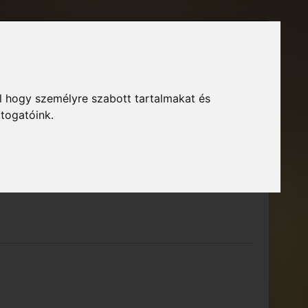
Főoldal
Fórum
Bejelentkezés
Regisztráció
l hogy személyre szabott tartalmakat és
GTA Közösség – Megszokott arculattal.
ió
átogatóink.