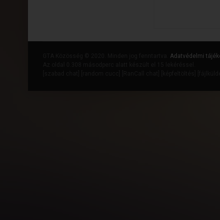
GTA Közösség © 2020. Minden jog fenntartva.
Adatvédelmi tájék
Az oldal 0.308 másodperc alatt készült el 15 lekéréssel.
[
szabad chat
] [
random cucc
] [
RanCall chat
] [
képfeltöltés
] [
fájlkül