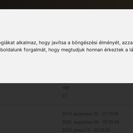
giákat alkalmaz, hogy javítsa a böngészési élményét, azza
Informác
weboldalunk forgalmát, hogy megtudjuk honnan érkeztek a l
205 (0.048 naponta)
+88
27
2014. december 30. - 21:19:49
2026. augusztus 06. - 05:29:44
2023. június 13. - 02:26:55