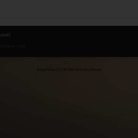
oztató
dés
] [
likner chat
]
SimplePortal 2.3.7 © 2008-2026, SimplePortal