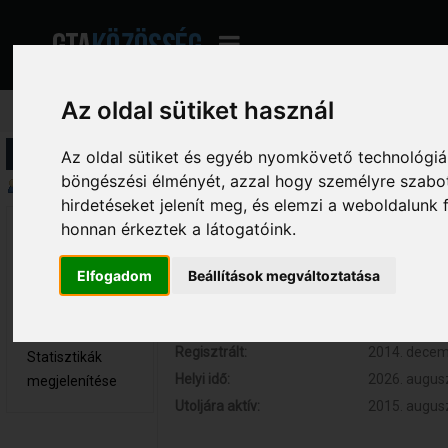
Az oldal sütiket használ
Profil információ
Az oldal sütiket és egyéb nyomkövető technológiák
böngészési élményét, azzal hogy személyre szabot
Összegzés
hirdetéseket jelenít meg, és elemzi a weboldalunk
honnan érkeztek a látogatóink.
Goszt 
Hozzászólások:
179 (0.042 
Teljes tag
Respect:
+316
Elfogadom
Beállítások megváltoztatása
Nem elérhető
Kor:
27
Üzenetek
megjelenítése
Regisztrált:
2014. decemb
Statisztikák
Helyi idő:
2026. augusz
megjelenítése
Utoljára aktív:
2015. augusz