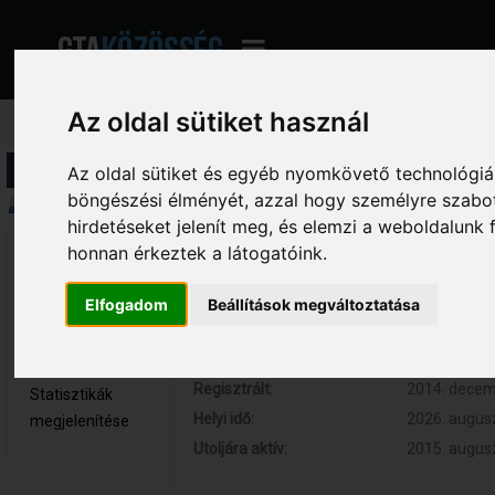
Az oldal sütiket használ
Profil információ
Az oldal sütiket és egyéb nyomkövető technológiák
böngészési élményét, azzal hogy személyre szabot
Összegzés
hirdetéseket jelenít meg, és elemzi a weboldalunk
honnan érkeztek a látogatóink.
[Nickki] 
Hozzászólások:
54 (0.013 na
Kölyök tag
Respect:
+20
Elfogadom
Beállítások megváltoztatása
Nem elérhető
Kor:
28
Üzenetek
megjelenítése
Regisztrált:
2014. decemb
Statisztikák
Helyi idő:
2026. augusz
megjelenítése
Utoljára aktív:
2015. augusz