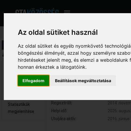
Az oldal sütiket használ
Profil információ
Az oldal sütiket és egyéb nyomkövető technológiák
böngészési élményét, azzal hogy személyre szabot
Összegzés
hirdetéseket jelenít meg, és elemzi a weboldalunk
honnan érkeztek a látogatóink.
F0RCE 
Hozzászólások:
8 (0.002 nap
Újonc
Respect:
+1
Elfogadom
Beállítások megváltoztatása
Nem elérhető
Kor:
30
Üzenetek
megjelenítése
Regisztrált:
2014. novemb
Statisztikák
Helyi idő:
2026. augusz
megjelenítése
Utoljára aktív:
2016. június 