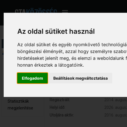
Az oldal sütiket használ
Profil információ
Az oldal sütiket és egyéb nyomkövető technológiák
böngészési élményét, azzal hogy személyre szabot
Összegzés
hirdetéseket jelenít meg, és elemzi a weboldalunk
honnan érkeztek a látogatóink.
TheBlackWar 
Hozzászólások:
3 (0.001 nap
Újonc
Respect:
0
Elfogadom
Beállítások megváltoztatása
Nem elérhető
Kor:
28
Üzenetek
megjelenítése
Regisztrált:
2014. augusz
Statisztikák
Helyi idő:
2026. augusz
megjelenítése
Utoljára aktív:
2016. augusz