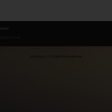
oztató
dés
] [
likner chat
]
SimplePortal 2.3.7 © 2008-2026, SimplePortal