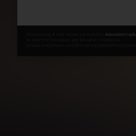
GTA Közösség © 2020. Minden jog fenntartva.
Adatvédelmi tájék
Az oldal 0.199 másodperc alatt készült el 16 lekéréssel.
[
szabad chat
] [
random cucc
] [
RanCall chat
] [
képfeltöltés
] [
fájlkül