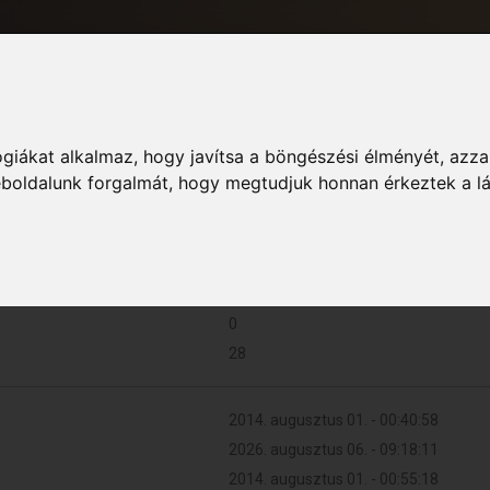
giákat alkalmaz, hogy javítsa a böngészési élményét, azza
Informác
weboldalunk forgalmát, hogy megtudjuk honnan érkeztek a l
0 (0 naponta)
0
28
2014. augusztus 01. - 00:40:58
2026. augusztus 06. - 09:18:11
2014. augusztus 01. - 00:55:18