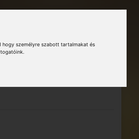
Főoldal
Fórum
Bejelentkezés
Regisztráció
l hogy személyre szabott tartalmakat és
GTA Közösség – Megszokott arculattal.
ió
átogatóink.