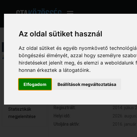
Az oldal sütiket használ
Profil információ
Az oldal sütiket és egyéb nyomkövető technológiák
böngészési élményét, azzal hogy személyre szabot
Összegzés
hirdetéseket jelenít meg, és elemzi a weboldalunk
honnan érkeztek a látogatóink.
Pedróó 
Hozzászólások:
10 (0.002 na
Újonc
Respect:
+6
Elfogadom
Beállítások megváltoztatása
Nem elérhető
Kor:
26
Üzenetek
megjelenítése
Regisztrált:
2014. július 
Statisztikák
Helyi idő:
2026. augusz
megjelenítése
Utoljára aktív:
2016. január 