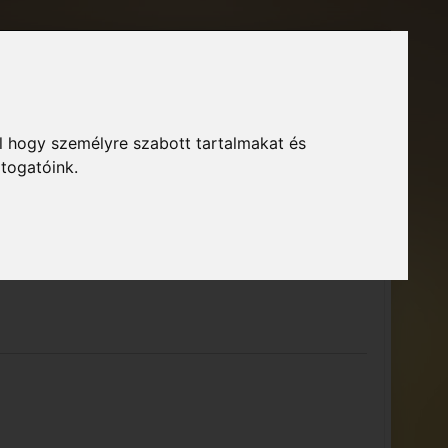
Főoldal
Fórum
Bejelentkezés
Regisztráció
l hogy személyre szabott tartalmakat és
GTA Közösség – Megszokott arculattal.
ió
átogatóink.