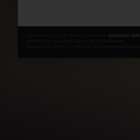
GTA Közösség © 2020. Minden jog fenntartva.
Adatvédelmi tájék
Az oldal 0.081 másodperc alatt készült el 15 lekéréssel.
[
szabad chat
] [
random cucc
] [
RanCall chat
] [
képfeltöltés
] [
fájlkül