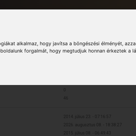
giákat alkalmaz, hogy javítsa a böngészési élményét, azza
Informác
weboldalunk forgalmát, hogy megtudjuk honnan érkeztek a l
2 (0.000 naponta)
0
46
2014. július 23. - 07:16:57
2026. augusztus 08. - 18:38:27
2015. július 08. - 06:49:43