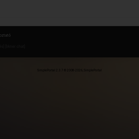
oztató
dés
] [
likner chat
]
SimplePortal 2.3.7 © 2008-2026, SimplePortal