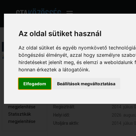
Az oldal sütiket használ
Profil információ
Az oldal sütiket és egyéb nyomkövető technológiák
böngészési élményét, azzal hogy személyre szabot
Összegzés
hirdetéseket jelenít meg, és elemzi a weboldalunk
honnan érkeztek a látogatóink.
Magyar 
Hozzászólások:
0 (0 naponta
Zoltán 
Respect:
0
Újonc
Elfogadom
Beállítások megváltoztatása
Kor:
32
Nem elérhető
Üzenetek
megjelenítése
Regisztrált:
2014. július 
Statisztikák
Helyi idő:
2026. augusz
megjelenítése
Utoljára aktív:
2014. július 