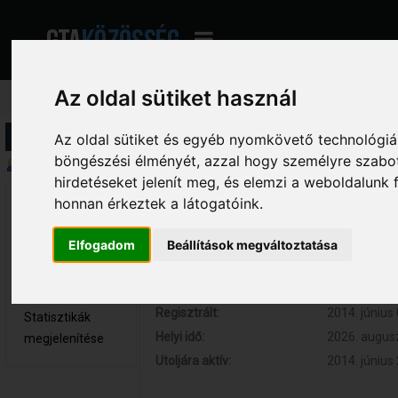
Az oldal sütiket használ
Profil információ
Az oldal sütiket és egyéb nyomkövető technológiák
böngészési élményét, azzal hogy személyre szabot
Összegzés
hirdetéseket jelenít meg, és elemzi a weboldalunk
honnan érkeztek a látogatóink.
[DsW]Michael 
Hozzászólások:
0 (0 naponta
Újonc
Respect:
0
Elfogadom
Beállítások megváltoztatása
Nem elérhető
Kor:
27
Üzenetek
megjelenítése
Regisztrált:
2014. június 
Statisztikák
Helyi idő:
2026. augusz
megjelenítése
Utoljára aktív:
2014. június 