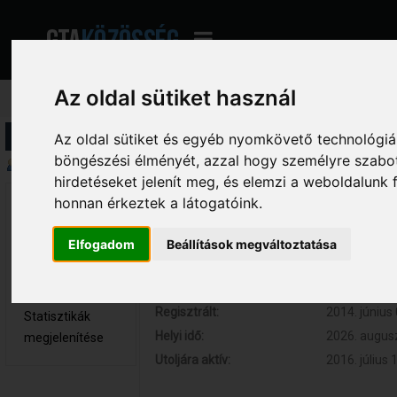
Az oldal sütiket használ
Profil információ
Az oldal sütiket és egyéb nyomkövető technológiák
böngészési élményét, azzal hogy személyre szabot
Összegzés
hirdetéseket jelenít meg, és elemzi a weboldalunk
honnan érkeztek a látogatóink.
ChrisGates 
Hozzászólások:
32 (0.007 na
Újonc
Respect:
+8
Elfogadom
Beállítások megváltoztatása
Nem elérhető
Kor:
25
Üzenetek
megjelenítése
Regisztrált:
2014. június 
Statisztikák
Helyi idő:
2026. augusz
megjelenítése
Utoljára aktív:
2016. július 