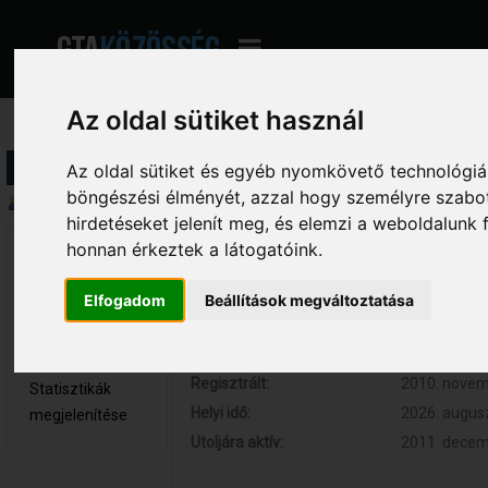
Az oldal sütiket használ
Profil információ
Az oldal sütiket és egyéb nyomkövető technológiák
böngészési élményét, azzal hogy személyre szabot
Összegzés
hirdetéseket jelenít meg, és elemzi a weboldalunk
honnan érkeztek a látogatóink.
speler001 
Hozzászólások:
26 (0.005 na
Újonc
Respect:
+5
Elfogadom
Beállítások megváltoztatása
Nem elérhető
Kor:
35
Üzenetek
megjelenítése
Regisztrált:
2010. novemb
Statisztikák
Helyi idő:
2026. augusz
megjelenítése
Utoljára aktív:
2011. decemb