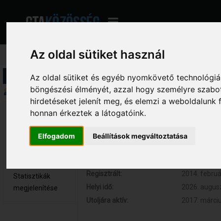
Az oldal sütiket használ
Profil információ
Az oldal sütiket és egyéb nyomkövető technológiák
böngészési élményét, azzal hogy személyre szabot
Összegzés
hirdetéseket jelenít meg, és elemzi a weboldalunk
honnan érkeztek a látogatóink.
folnoraa 
Hozzászólások:
163 (0.036 
Teljes tag
Respect:
+4
Elfogadom
Beállítások megváltoztatása
Nem elérhető
Kor:
25
Üzenetek
megjelenítése
Regisztrált:
2014. februá
Statisztikák
Helyi idő:
2026. augusz
megjelenítése
Utoljára aktív:
2017. márciu