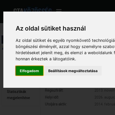
Az oldal sütiket használ
Profil információ
Az oldal sütiket és egyéb nyomkövető technológiák
böngészési élményét, azzal hogy személyre szabot
Összegzés
hirdetéseket jelenít meg, és elemzi a weboldalunk
honnan érkeztek a látogatóink.
Tímár.9323 
Hozzászólások:
0 (0 naponta
Újonc
Respect:
0
Elfogadom
Beállítások megváltoztatása
Nem elérhető
Kor:
29
Üzenetek
megjelenítése
Regisztrált:
2013. novemb
Statisztikák
Helyi idő:
2026. augusz
megjelenítése
Utoljára aktív:
2014. februá