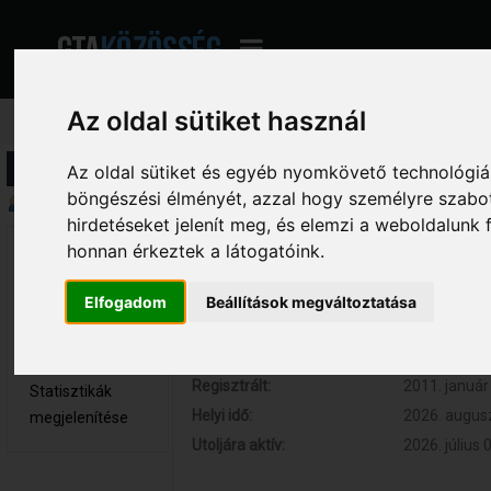
Az oldal sütiket használ
Profil információ
Az oldal sütiket és egyéb nyomkövető technológiák
böngészési élményét, azzal hogy személyre szabot
Összegzés
hirdetéseket jelenít meg, és elemzi a weboldalunk
honnan érkeztek a látogatóink.
Szilard 
Hozzászólások:
1832 (0.323
Adminisztrátor
Respect:
+736
Elfogadom
Beállítások megváltoztatása
Nem elérhető
Kor:
N/A
Üzenetek
megjelenítése
Regisztrált:
2011. január 
Statisztikák
Helyi idő:
2026. augusz
megjelenítése
Utoljára aktív:
2026. július 