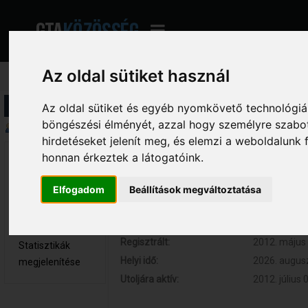
Az oldal sütiket használ
Profil információ
Az oldal sütiket és egyéb nyomkövető technológiák
böngészési élményét, azzal hogy személyre szabot
Összegzés
hirdetéseket jelenít meg, és elemzi a weboldalunk
honnan érkeztek a látogatóink.
DetentioN 
Hozzászólások:
73 (0.014 na
Kölyök tag
Respect:
+3
Elfogadom
Beállítások megváltoztatása
Nem elérhető
Kor:
31
Üzenetek
megjelenítése
Regisztrált:
2012. május 
Statisztikák
Helyi idő:
2026. augusz
megjelenítése
Utoljára aktív:
2012. július 