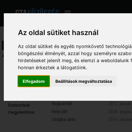
Az oldal sütiket használ
Profil információ
Az oldal sütiket és egyéb nyomkövető technológiák
böngészési élményét, azzal hogy személyre szabot
Összegzés
hirdetéseket jelenít meg, és elemzi a weboldalunk
honnan érkeztek a látogatóink.
Zsoca02 
Hozzászólások:
52 (0.010 na
Kölyök tag
Respect:
0
Elfogadom
Beállítások megváltoztatása
Nem elérhető
Kor:
32
Üzenetek
megjelenítése
Regisztrált:
2012. január 
Statisztikák
Helyi idő:
2026. augusz
megjelenítése
Utoljára aktív:
2016. októbe