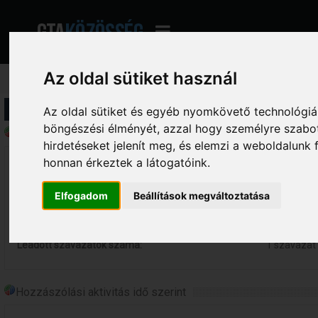
Az oldal sütiket használ
Profil információ
Az oldal sütiket és egyéb nyomkövető technológiák
böngészési élményét, azzal hogy személyre szabot
Általános statisztikák - ÍrKecske
hirdetéseket jelenít meg, és elemzi a weboldalunk
honnan érkeztek a látogatóink.
Összes online eltöltött idő:
0 perc.
Összes hozzászólás:
0 hozzászó
Elfogadom
Beállítások megváltoztatása
Összes indított téma:
0 téma
Létrehozott szavazások száma:
0 szavazás
Leadott szavazatok száma:
1 szavazat
Hozzászólási aktivitás idő szerint