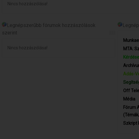
Nincs hozzászólása!
Legnépszerűbb fórumok hozzászólások
Legnéps
szerint
Munkaer
Nincs hozzászólása!
MTA: Sz
Kérdése
Archív
Adás-Vé
Segítsé
Off Tel
Média
Fórum 
(Témák
Szkript