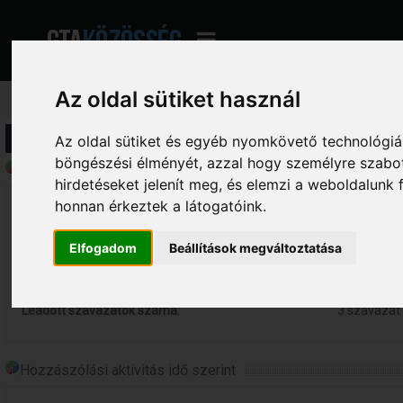
Az oldal sütiket használ
Profil információ
Az oldal sütiket és egyéb nyomkövető technológiák
böngészési élményét, azzal hogy személyre szabot
Általános statisztikák - Bereczki
hirdetéseket jelenít meg, és elemzi a weboldalunk
honnan érkeztek a látogatóink.
Összes online eltöltött idő:
8 perc.
Összes hozzászólás:
105 hozzás
Elfogadom
Beállítások megváltoztatása
Összes indított téma:
30 téma
Létrehozott szavazások száma:
0 szavazás
Leadott szavazatok száma:
3 szavazat
Hozzászólási aktivitás idő szerint