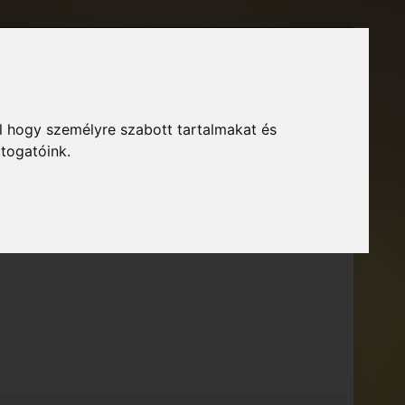
Főoldal
Fórum
Bejelentkezés
Regisztráció
l hogy személyre szabott tartalmakat és
GTA Közösség – Megszokott arculattal.
ió
átogatóink.