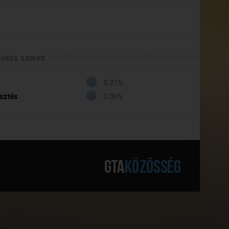
itás szerint
0.21%
sztés
0.00%