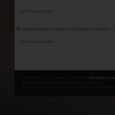
Nincs hozzászólása!
Legnépszerűbb fórumok hozzászólások szerint
Nincs hozzászólása!
GTA Közösség © 2020. Minden jog fenntartva.
Adatvédelmi tájék
Az oldal 0.084 másodperc alatt készült el 21 lekéréssel.
[
szabad chat
] [
random cucc
] [
RanCall chat
] [
képfeltöltés
] [
fájlkül