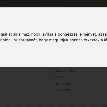
giákat alkalmaz, hogy javítsa a böngészési élményét, azza
Informác
weboldalunk forgalmát, hogy megtudjuk honnan érkeztek a l
0 perc.
7 hozzászólás
1 téma
0 szavazás
0 szavazat