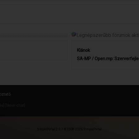
Legnépszerűbb fórumok aktiv
Klánok
SA-MP / Open.mp: Szerverfejle
oztató
dés
] [
likner chat
]
SimplePortal 2.3.7 © 2008-2026, SimplePortal