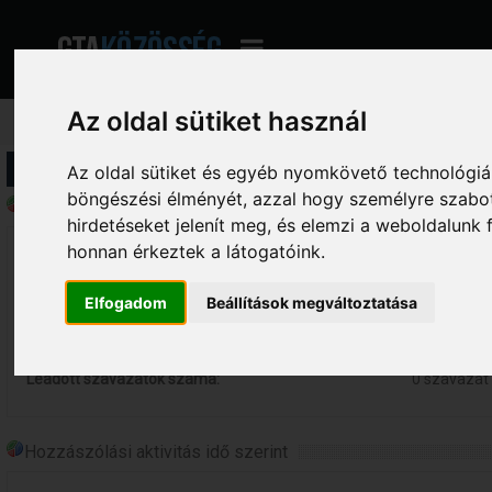
Az oldal sütiket használ
Profil információ
Az oldal sütiket és egyéb nyomkövető technológiák
böngészési élményét, azzal hogy személyre szabot
Általános statisztikák - JokerSajt
hirdetéseket jelenít meg, és elemzi a weboldalunk
honnan érkeztek a látogatóink.
Összes online eltöltött idő:
0 perc.
Összes hozzászólás:
3 hozzászó
Elfogadom
Beállítások megváltoztatása
Összes indított téma:
0 téma
Létrehozott szavazások száma:
0 szavazás
Leadott szavazatok száma:
0 szavazat
Hozzászólási aktivitás idő szerint